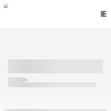
----- ----- -- ------ ---- ---- -- ----- -----
----- --- ------
----- -----
----- ----- -- ------ ---- ---- -- ----- ----- ----- --- ------