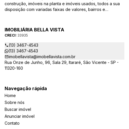
construção, imóveis na planta e imóveis usados, todos a sua
disposição com variadas faixas de valores, bairros e
dimensões para melhor atender as suas necessidades e
anseios. Ao nos procurar, nossos corretores – credenciados
ao CRECI-EE – estarão sempre prontos para responder-lhe
IMOBILIÁRIA BELLA VISTA
todas as suas dúvidas sobre casas, apartamentos, terrenos,
CRECI:
33935
salas comerciais e outros produtos imobiliários.
(13) 3467-4543
(13) 3467-4543
imobellavista@imobellavista.com.br
Rua Onze de Junho, 96, Sala 29, Itararé, São Vicente - SP -
11320-160
Navegação rápida
Home
Sobre nós
Buscar imóvel
Anunciar imóvel
Contato