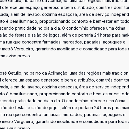
é Getúlio, no bairro da Aclimação, uma das regiões mais tradicion
l oferece um espaço generoso e bem distribuído, com três dormitór
cada, além de lavabo, cozinha espaçosa, área de serviço indepen
nto é bem iluminado, proporcionando conforto e bem-estar em tod
cendo praticidade no dia a dia. O condomínio oferece uma ótima
 salão de festas e salão de jogos, além de portaria 24 horas para mai
 uma rua que concentra farmácias, mercados, padarias, açougues e
e metrô Vergueiro, garantindo mobilidade e comodidade para toda 
sem aviso prévio.
é Getúlio, no bairro da Aclimação, uma das regiões mais tradicion
l oferece um espaço generoso e bem distribuído, com três dormitór
cada, além de lavabo, cozinha espaçosa, área de serviço indepen
nto é bem iluminado, proporcionando conforto e bem-estar em tod
cendo praticidade no dia a dia. O condomínio oferece uma ótima
 salão de festas e salão de jogos, além de portaria 24 horas para mai
 uma rua que concentra farmácias, mercados, padarias, açougues e
e metrô Vergueiro, garantindo mobilidade e comodidade para toda 
sem aviso prévio.