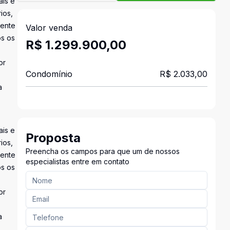
ais e
ios,
dente
Valor venda
os os
R$ 1.299.900,00
or
Condomínio
R$ 2.033,00
a
ais e
Proposta
ios,
Preencha os campos para que um de nossos
dente
especialistas entre em contato
os os
or
a