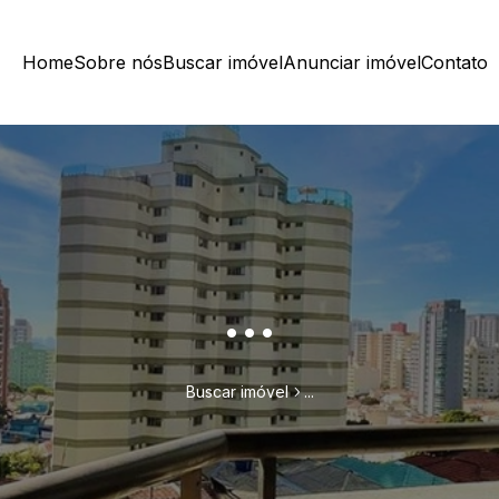
Home
Sobre nós
Buscar imóvel
Anunciar imóvel
Contato
...
Buscar imóvel
...