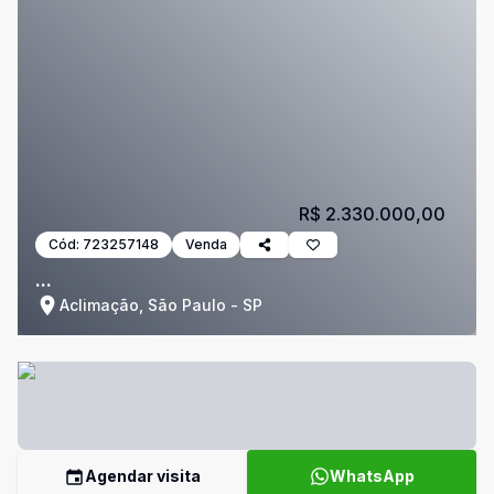
R$ 2.330.000,00
Cód:
723257148
Venda
...
Aclimação, São Paulo - SP
Agendar visita
WhatsApp