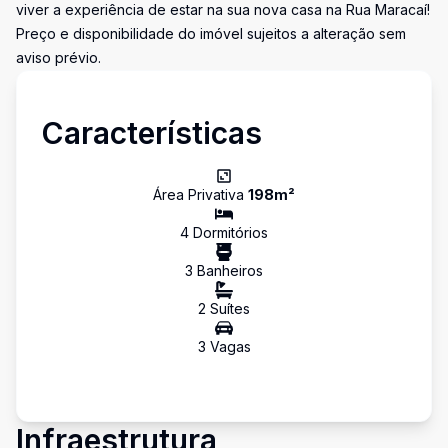
viver a experiência de estar na sua nova casa na Rua Maracaí!
Preço e disponibilidade do imóvel sujeitos a alteração sem
aviso prévio.
Características
Área Privativa
198
m²
4
Dormitório
s
3
Banheiro
s
2
Suíte
s
3
Vaga
s
Infraestrutura