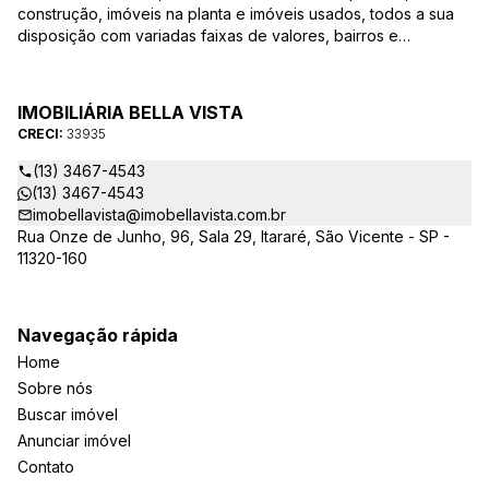
construção, imóveis na planta e imóveis usados, todos a sua
disposição com variadas faixas de valores, bairros e
dimensões para melhor atender as suas necessidades e
anseios. Ao nos procurar, nossos corretores – credenciados
ao CRECI-EE – estarão sempre prontos para responder-lhe
IMOBILIÁRIA BELLA VISTA
todas as suas dúvidas sobre casas, apartamentos, terrenos,
CRECI:
33935
salas comerciais e outros produtos imobiliários.
(13) 3467-4543
(13) 3467-4543
imobellavista@imobellavista.com.br
Rua Onze de Junho, 96, Sala 29, Itararé, São Vicente - SP -
11320-160
Navegação rápida
Home
Sobre nós
Buscar imóvel
Anunciar imóvel
Contato