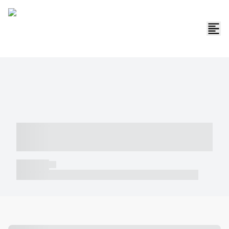
----- ----- -- ------ ---- ---- -- ----- -----
----- --- ------
----- -----
----- ----- -- ------ ---- ---- -- ----- ----- ----- --- ------