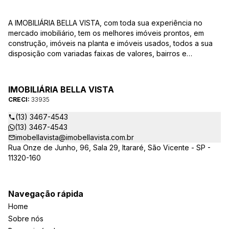
A IMOBILIÁRIA BELLA VISTA, com toda sua experiência no
mercado imobiliário, tem os melhores imóveis prontos, em
construção, imóveis na planta e imóveis usados, todos a sua
disposição com variadas faixas de valores, bairros e
dimensões para melhor atender as suas necessidades e
anseios. Ao nos procurar, nossos corretores – credenciados
ao CRECI-EE – estarão sempre prontos para responder-lhe
IMOBILIÁRIA BELLA VISTA
todas as suas dúvidas sobre casas, apartamentos, terrenos,
CRECI:
33935
salas comerciais e outros produtos imobiliários.
(13) 3467-4543
(13) 3467-4543
imobellavista@imobellavista.com.br
Rua Onze de Junho, 96, Sala 29, Itararé, São Vicente - SP -
11320-160
Navegação rápida
Home
Sobre nós