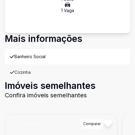
1
Vaga
Mais informações
Banheiro Social
Cozinha
Imóveis semelhantes
Confira imóveis semelhantes
Cód:
723256712
Comparar
Có