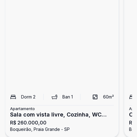
Dorm
2
Ban
1
60
m²
Apartamento
Apa
Sala com vista livre, Cozinha, WC
Op
R$ 260.000,00
R$
Social, Área d
Im
Boqueirão, Praia Grande - SP