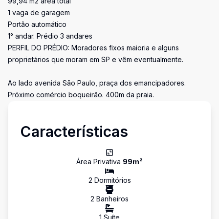
99,94 m2 área total
1 vaga de garagem
Portão automático
1° andar. Prédio 3 andares
PERFIL DO PRÉDIO: Moradores fixos maioria e alguns
proprietários que moram em SP e vêm eventualmente.
Ao lado avenida São Paulo, praça dos emancipadores.
Próximo comércio boqueirão. 400m da praia.
Características
Área Privativa
99
m²
2
Dormitório
s
2
Banheiro
s
1
Suíte