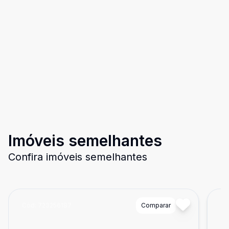
Imóveis semelhantes
Confira imóveis semelhantes
Cód:
723256187
Comparar
Có