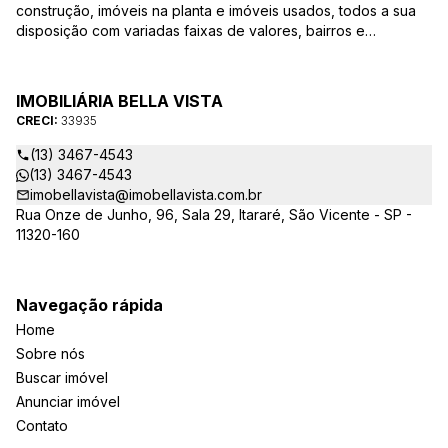
construção, imóveis na planta e imóveis usados, todos a sua
disposição com variadas faixas de valores, bairros e
dimensões para melhor atender as suas necessidades e
anseios. Ao nos procurar, nossos corretores – credenciados
ao CRECI-EE – estarão sempre prontos para responder-lhe
IMOBILIÁRIA BELLA VISTA
todas as suas dúvidas sobre casas, apartamentos, terrenos,
CRECI:
33935
salas comerciais e outros produtos imobiliários.
(13) 3467-4543
(13) 3467-4543
imobellavista@imobellavista.com.br
Rua Onze de Junho, 96, Sala 29, Itararé, São Vicente - SP -
11320-160
Navegação rápida
Home
Sobre nós
Buscar imóvel
Anunciar imóvel
Contato