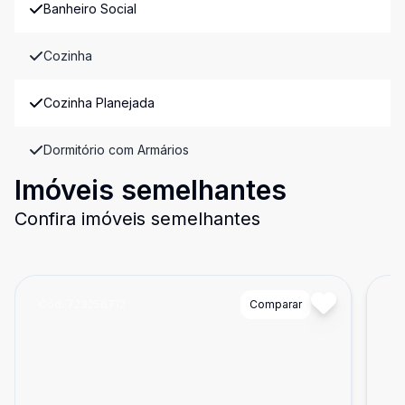
Banheiro Social
Cozinha
Cozinha Planejada
Dormitório com Armários
Imóveis semelhantes
Confira imóveis semelhantes
Cód:
723256712
Comparar
Có