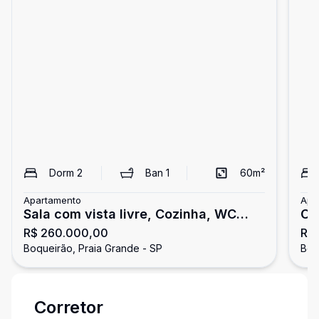
Dorm
2
Ban
1
60
m²
Apartamento
Apa
Sala com vista livre, Cozinha, WC
Op
R$ 260.000,00
R$
Social, Área d
Im
Boqueirão, Praia Grande - SP
Corretor