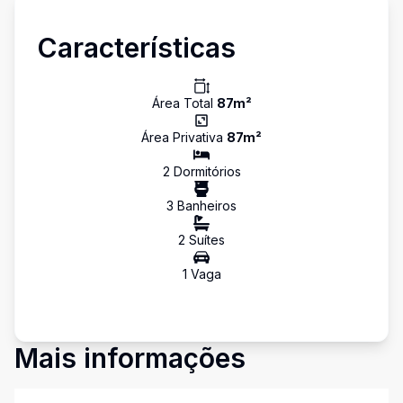
Características
Área Total
87
m²
Área Privativa
87
m²
2
Dormitório
s
3
Banheiro
s
2
Suíte
s
1
Vaga
Mais informações