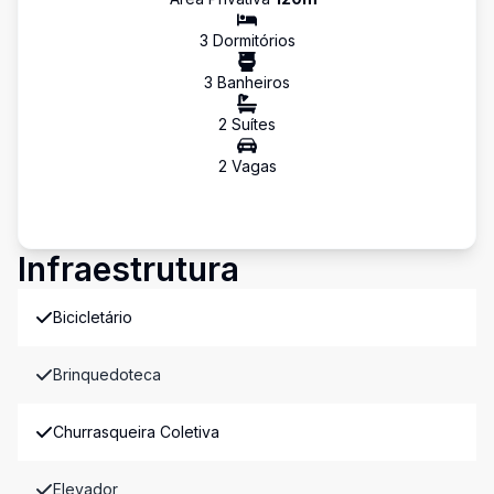
3
Dormitório
s
3
Banheiro
s
2
Suíte
s
2
Vaga
s
Infraestrutura
Bicicletário
Brinquedoteca
Churrasqueira Coletiva
Elevador