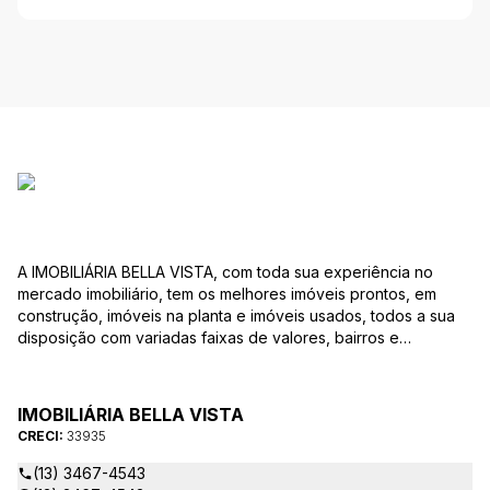
A IMOBILIÁRIA BELLA VISTA, com toda sua experiência no
mercado imobiliário, tem os melhores imóveis prontos, em
construção, imóveis na planta e imóveis usados, todos a sua
disposição com variadas faixas de valores, bairros e
dimensões para melhor atender as suas necessidades e
anseios. Ao nos procurar, nossos corretores – credenciados
ao CRECI-EE – estarão sempre prontos para responder-lhe
IMOBILIÁRIA BELLA VISTA
todas as suas dúvidas sobre casas, apartamentos, terrenos,
CRECI:
33935
salas comerciais e outros produtos imobiliários.
(13) 3467-4543