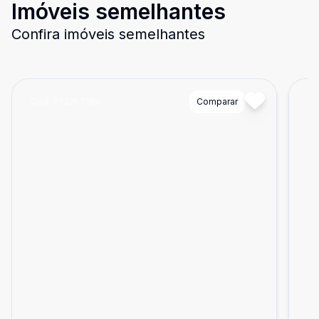
Imóveis semelhantes
Confira imóveis semelhantes
Cód:
723257288
Comparar
Có