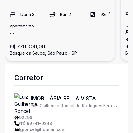
Dorm
3
Ban
2
93
m²
Apartamento
Apa
...
Ap
R$ 
Ve
R$ 770.000,00
R$ 
Bosque da Saúde, São Paulo - SP
Bos
Corretor
IMOBILIÁRIA BELLA VISTA
Luiz Guilherme Roncel de Rodrigues Ferreira
92298
(11) 99741-9243
lgroncel@hotmail.com