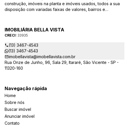
construção, imóveis na planta e imóveis usados, todos a sua
disposição com variadas faixas de valores, bairros e
dimensões para melhor atender as suas necessidades e
anseios. Ao nos procurar, nossos corretores – credenciados
ao CRECI-EE – estarão sempre prontos para responder-lhe
IMOBILIÁRIA BELLA VISTA
todas as suas dúvidas sobre casas, apartamentos, terrenos,
CRECI:
33935
salas comerciais e outros produtos imobiliários.
(13) 3467-4543
(13) 3467-4543
imobellavista@imobellavista.com.br
Rua Onze de Junho, 96, Sala 29, Itararé, São Vicente - SP -
11320-160
Navegação rápida
Home
Sobre nós
Buscar imóvel
Anunciar imóvel
Contato