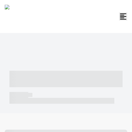
----- ----- -- ------ ---- ---- -- ----- -----
----- --- ------
----- -----
----- ----- -- ------ ---- ---- -- ----- ----- ----- --- ------