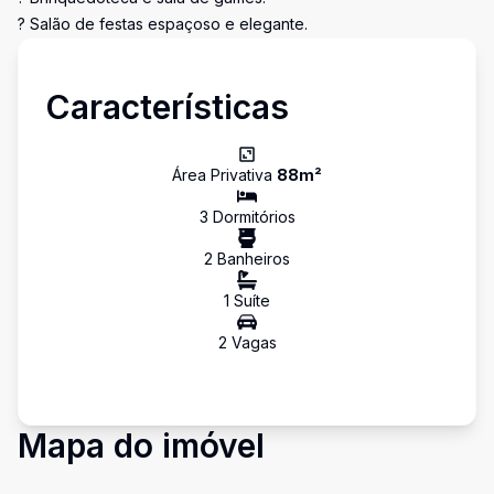
? Salão de festas espaçoso e elegante.
Características
Área Privativa
88
m²
3
Dormitório
s
2
Banheiro
s
1
Suíte
2
Vaga
s
Mapa do imóvel