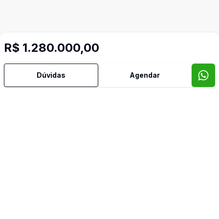
R$ 1.280.000,00
Dúvidas
Agendar
Corretor
IMOBILIÁRIA BELLA VISTA
Luiz Guilherme Roncel de Rodrigues Ferreira
92298
(11) 99741-9243
lgroncel@hotmail.com