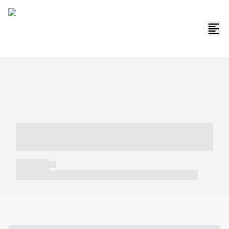
----- ----- -- ------ ---- ---- -- ----- -----
----- --- ------
----- -----
----- ----- -- ------ ---- ---- -- ----- ----- ----- --- ------