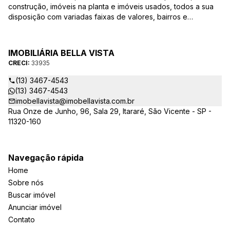
construção, imóveis na planta e imóveis usados, todos a sua
disposição com variadas faixas de valores, bairros e
dimensões para melhor atender as suas necessidades e
anseios. Ao nos procurar, nossos corretores – credenciados
ao CRECI-EE – estarão sempre prontos para responder-lhe
IMOBILIÁRIA BELLA VISTA
todas as suas dúvidas sobre casas, apartamentos, terrenos,
CRECI:
33935
salas comerciais e outros produtos imobiliários.
(13) 3467-4543
(13) 3467-4543
imobellavista@imobellavista.com.br
Rua Onze de Junho, 96, Sala 29, Itararé, São Vicente - SP -
11320-160
Navegação rápida
Home
Sobre nós
Buscar imóvel
Anunciar imóvel
Contato