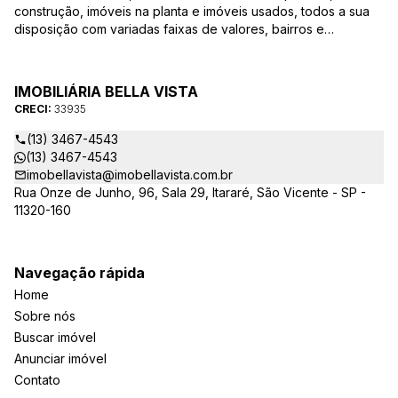
construção, imóveis na planta e imóveis usados, todos a sua
disposição com variadas faixas de valores, bairros e
dimensões para melhor atender as suas necessidades e
anseios. Ao nos procurar, nossos corretores – credenciados
ao CRECI-EE – estarão sempre prontos para responder-lhe
IMOBILIÁRIA BELLA VISTA
todas as suas dúvidas sobre casas, apartamentos, terrenos,
CRECI:
33935
salas comerciais e outros produtos imobiliários.
(13) 3467-4543
(13) 3467-4543
imobellavista@imobellavista.com.br
Rua Onze de Junho, 96, Sala 29, Itararé, São Vicente - SP -
11320-160
Navegação rápida
Home
Sobre nós
Buscar imóvel
Anunciar imóvel
Contato