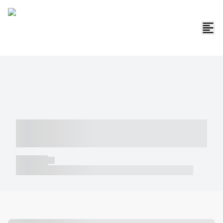
----- ----- -- ------ ---- ---- -- ----- -----
----- --- ------
----- -----
----- ----- -- ------ ---- ---- -- ----- ----- ----- --- ------