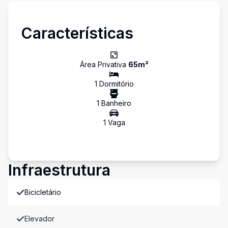
Características
Área Privativa
65
m²
1
Dormitório
1
Banheiro
1
Vaga
Infraestrutura
Bicicletário
Elevador