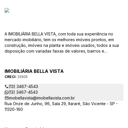
A IMOBILIÁRIA BELLA VISTA, com toda sua experiência no
mercado imobiliário, tem os melhores imóveis prontos, em
construção, imóveis na planta e imóveis usados, todos a sua
disposição com variadas faixas de valores, bairros e
dimensões para melhor atender as suas necessidades e
anseios. Ao nos procurar, nossos corretores – credenciados
ao CRECI-EE – estarão sempre prontos para responder-lhe
IMOBILIÁRIA BELLA VISTA
todas as suas dúvidas sobre casas, apartamentos, terrenos,
CRECI:
33935
salas comerciais e outros produtos imobiliários.
(13) 3467-4543
(13) 3467-4543
imobellavista@imobellavista.com.br
Rua Onze de Junho, 96, Sala 29, Itararé, São Vicente - SP -
11320-160