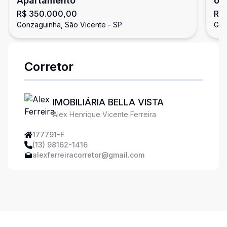
Apartamento
op
R$ 350.000,00
R$
Gonzaguinha, São Vicente - SP
Gon
Corretor
IMOBILIÁRIA BELLA VISTA
Alex Henrique Vicente Ferreira
177791-F
(13) 98162-1416
alexferreiracorretor@gmail.com