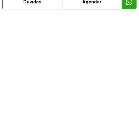
Dúvidas
Agendar
Banheiro Social
Cozinha
Corretor
IMOBILIÁRIA BELLA VISTA
Luiz Guilherme Roncel de Rodrigues Ferreira
92298
(11) 99741-9243
lgroncel@hotmail.com