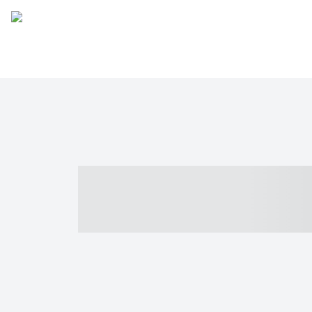
----- ----- -- -
- ------