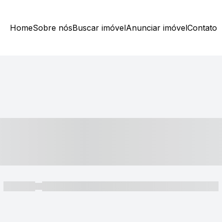
Home
Sobre nós
Buscar imóvel
Anunciar imóvel
Contato
----- ---- ---- -- ----
----- -----
----- ----- -- ------ ---- ---- -- ----- ----- ----- --- ------