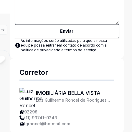
Enviar
ious slide
Next slide
As informações serão utilizadas para que a nossa
equipe possa entrar em contato de acordo com a
política de privacidade e termos de serviço
Cód:
723255540
Comparar
Corretor
IMOBILIÁRIA BELLA VISTA
Luiz Guilherme Roncel de Rodrigues
Ferreira
92298
(11) 99741-9243
lgroncel@hotmail.com