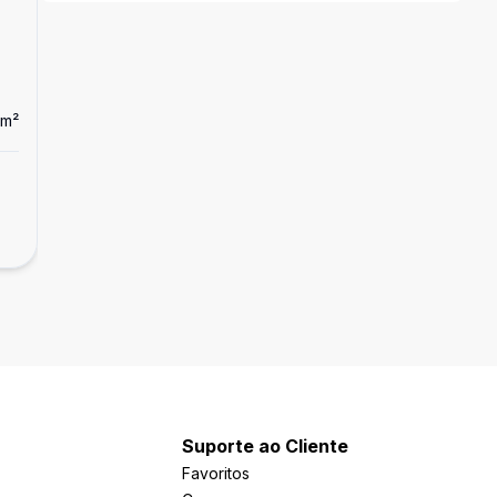
m²
Dorm
2
Apartamento
AMPLO E ENSOLARADO
R$ 346.000,00
CENTRO, São Vicente - SP
Suporte ao Cliente
Favoritos