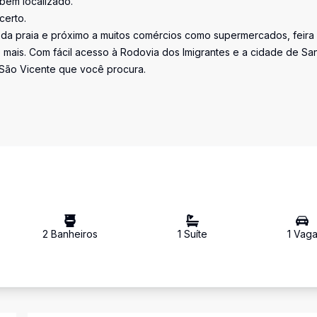
bem localizado.
certo.
da praia e próximo a muitos comércios como supermercados, feira l
 mais. Com fácil acesso à Rodovia dos Imigrantes e a cidade de San
São Vicente que você procura.
2
Banheiro
s
1
Suíte
1
Vag