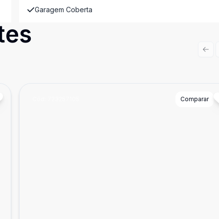
Garagem Coberta
tes
Prev
Cód:
723257105
Comparar