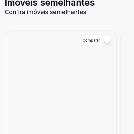
Imóveis semelhantes
Confira imóveis semelhantes
Cód:
723257274
Comparar
Có