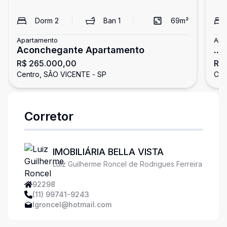
Dorm
2
Ban
1
69
m²
Apartamento
Apa
Aconchegante Apartamento
...
R$ 265.000,00
R$
Centro, SÃO VICENTE - SP
Cen
Corretor
IMOBILIÁRIA BELLA VISTA
Luiz Guilherme Roncel de Rodrigues Ferreira
92298
(11) 99741-9243
lgroncel@hotmail.com