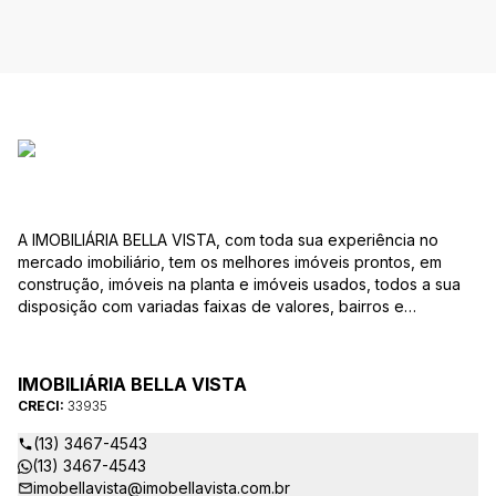
A IMOBILIÁRIA BELLA VISTA, com toda sua experiência no
mercado imobiliário, tem os melhores imóveis prontos, em
construção, imóveis na planta e imóveis usados, todos a sua
disposição com variadas faixas de valores, bairros e
dimensões para melhor atender as suas necessidades e
anseios. Ao nos procurar, nossos corretores – credenciados
ao CRECI-EE – estarão sempre prontos para responder-lhe
IMOBILIÁRIA BELLA VISTA
todas as suas dúvidas sobre casas, apartamentos, terrenos,
CRECI:
33935
salas comerciais e outros produtos imobiliários.
(13) 3467-4543
(13) 3467-4543
imobellavista@imobellavista.com.br