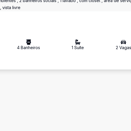
mbientes , 2 banheiros sociais , 1 lavabo , com closet , área de servi
 vista livre
4
Banheiro
s
1
Suíte
2
Vaga