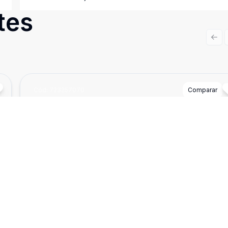
tes
Prev
Cód:
723257070
Comparar