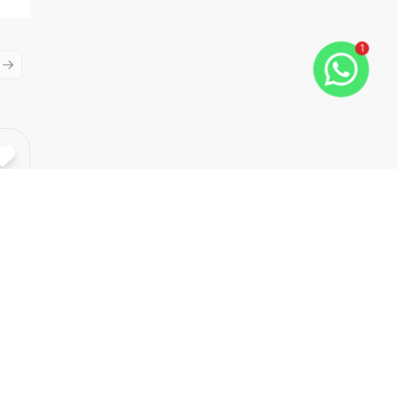
1
ious slide
Next slide
Cód:
723255888
Comparar