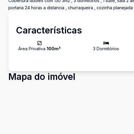
Cobertura duolex com 130 3m2 , 3 dormitórios , 1 suite, sala 2 a
portaria 24 horas a distancia , churraqueira , cozinha planejada ,
Características
Área Privativa
100
m²
3
Dormitório
s
Mapa do imóvel