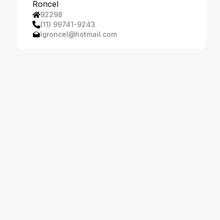
Ferreira
92298
(11) 99741-9243
lgroncel@hotmail.com