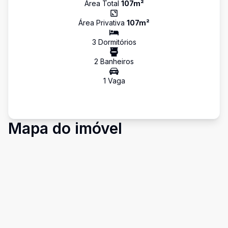
Área Total
107
m²
Área Privativa
107
m²
3
Dormitório
s
2
Banheiro
s
1
Vaga
Mapa do imóvel