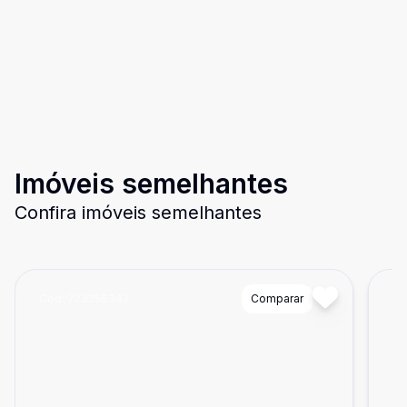
Imóveis semelhantes
Confira imóveis semelhantes
Cód:
723256347
Comparar
Có