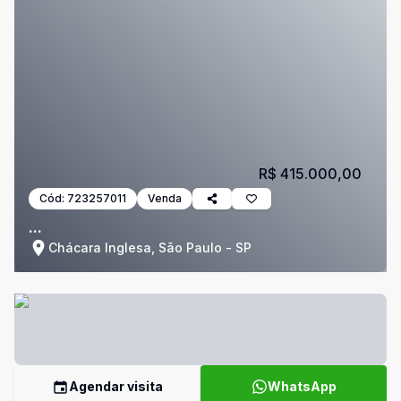
R$ 415.000,00
Cód:
723257011
Venda
...
Chácara Inglesa, São Paulo - SP
Agendar visita
WhatsApp