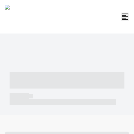
----- ----- -- ------ ---- ---- -- ----- -----
----- --- ------
----- -----
----- ----- -- ------ ---- ---- -- ----- ----- ----- --- ------