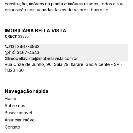
construção, imóveis na planta e imóveis usados, todos a sua
disposição com variadas faixas de valores, bairros e
dimensões para melhor atender as suas necessidades e
anseios. Ao nos procurar, nossos corretores – credenciados
ao CRECI-EE – estarão sempre prontos para responder-lhe
IMOBILIÁRIA BELLA VISTA
todas as suas dúvidas sobre casas, apartamentos, terrenos,
CRECI:
33935
salas comerciais e outros produtos imobiliários.
(13) 3467-4543
(13) 3467-4543
imobellavista@imobellavista.com.br
Rua Onze de Junho, 96, Sala 29, Itararé, São Vicente - SP -
11320-160
Navegação rápida
Home
Sobre nós
Buscar imóvel
Anunciar imóvel
Contato