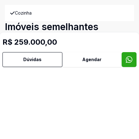
Cozinha
Imóveis semelhantes
Confira imóveis semelhantes
R$ 259.000,00
Dúvidas
Agendar
Cód:
723250156
Comparar
Có