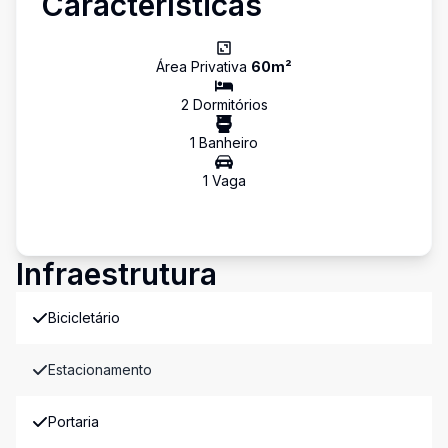
Características
Área Privativa
60
m²
2
Dormitório
s
1
Banheiro
1
Vaga
Infraestrutura
Bicicletário
Estacionamento
Portaria