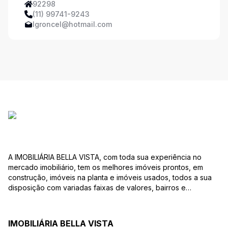
92298
(11) 99741-9243
lgroncel@hotmail.com
A IMOBILIÁRIA BELLA VISTA, com toda sua experiência no
mercado imobiliário, tem os melhores imóveis prontos, em
construção, imóveis na planta e imóveis usados, todos a sua
disposição com variadas faixas de valores, bairros e
dimensões para melhor atender as suas necessidades e
anseios. Ao nos procurar, nossos corretores – credenciados
ao CRECI-EE – estarão sempre prontos para responder-lhe
IMOBILIÁRIA BELLA VISTA