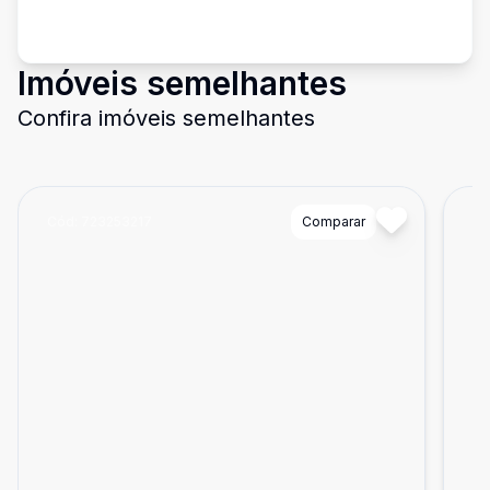
Imóveis semelhantes
Confira imóveis semelhantes
Cód:
723253217
Comparar
Có