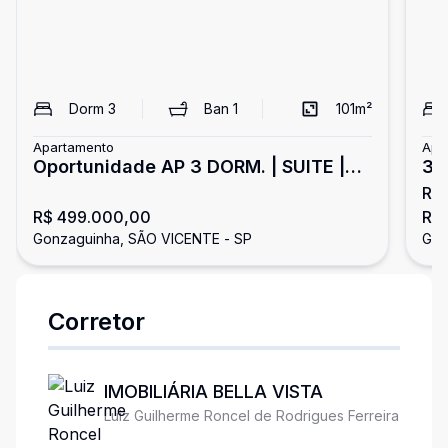
Dorm
3
Ban
1
101
m²
Apartamento
Apa
Oportunidade AP 3 DORM. | SUITE |
3 
R$
GARAGEM
Vi
R$ 499.000,00
R$
Gonzaguinha, SÃO VICENTE - SP
Gon
Corretor
IMOBILIÁRIA BELLA VISTA
Luiz Guilherme Roncel de Rodrigues Ferreira