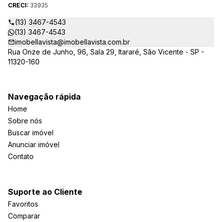
todas as suas dúvidas sobre casas, apartamentos, terrenos,
CRECI:
33935
salas comerciais e outros produtos imobiliários.
(13) 3467-4543
(13) 3467-4543
imobellavista@imobellavista.com.br
Rua Onze de Junho, 96, Sala 29, Itararé, São Vicente - SP -
11320-160
Navegação rápida
Home
Sobre nós
Buscar imóvel
Anunciar imóvel
Contato
Suporte ao Cliente
Favoritos
Comparar