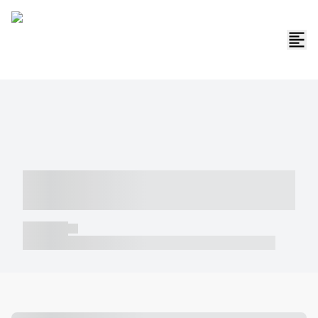
----- ----- -- ------ ---- ---- -- ----- -----
----- --- ------
----- -----
----- ----- -- ------ ---- ---- -- ----- ----- ----- --- ------