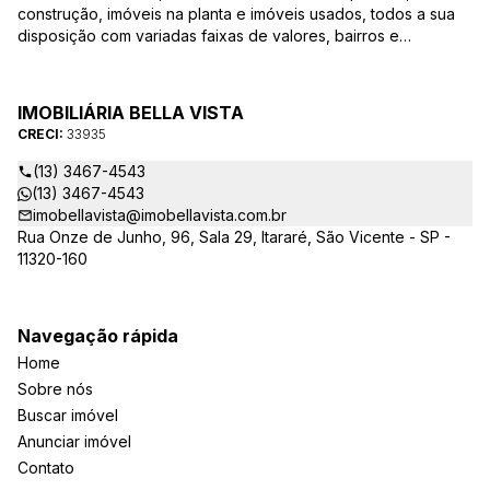
construção, imóveis na planta e imóveis usados, todos a sua
disposição com variadas faixas de valores, bairros e
dimensões para melhor atender as suas necessidades e
anseios. Ao nos procurar, nossos corretores – credenciados
ao CRECI-EE – estarão sempre prontos para responder-lhe
IMOBILIÁRIA BELLA VISTA
todas as suas dúvidas sobre casas, apartamentos, terrenos,
CRECI:
33935
salas comerciais e outros produtos imobiliários.
(13) 3467-4543
(13) 3467-4543
imobellavista@imobellavista.com.br
Rua Onze de Junho, 96, Sala 29, Itararé, São Vicente - SP -
11320-160
Navegação rápida
Home
Sobre nós
Buscar imóvel
Anunciar imóvel
Contato