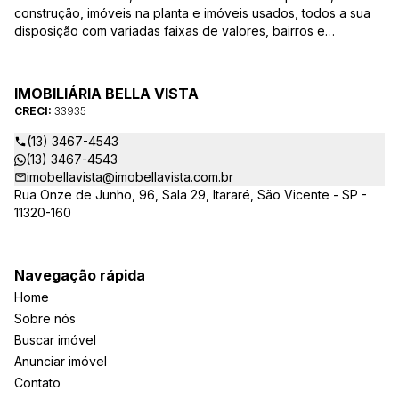
construção, imóveis na planta e imóveis usados, todos a sua
disposição com variadas faixas de valores, bairros e
dimensões para melhor atender as suas necessidades e
anseios. Ao nos procurar, nossos corretores – credenciados
ao CRECI-EE – estarão sempre prontos para responder-lhe
IMOBILIÁRIA BELLA VISTA
todas as suas dúvidas sobre casas, apartamentos, terrenos,
CRECI:
33935
salas comerciais e outros produtos imobiliários.
(13) 3467-4543
(13) 3467-4543
imobellavista@imobellavista.com.br
Rua Onze de Junho, 96, Sala 29, Itararé, São Vicente - SP -
11320-160
Navegação rápida
Home
Sobre nós
Buscar imóvel
Anunciar imóvel
Contato