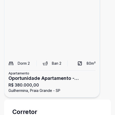
Dorm
2
Ban
2
80
m²
Apartamento
Oportunidade Apartamento -
R$ 380.000,00
Imperdível
Guilhermina, Praia Grande - SP
Corretor