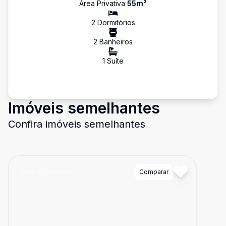
Área Privativa
55
m²
2
Dormitório
s
2
Banheiro
s
1
Suíte
Imóveis semelhantes
Confira imóveis semelhantes
Cód:
723250513
Comparar