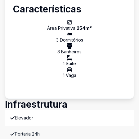
Características
Área Privativa
254
m²
3
Dormitório
s
3
Banheiro
s
1
Suíte
1
Vaga
Infraestrutura
Elevador
Portaria 24h