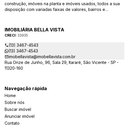
construção, imóveis na planta e imóveis usados, todos a sua
disposição com variadas faixas de valores, bairros e
dimensões para melhor atender as suas necessidades e
anseios. Ao nos procurar, nossos corretores – credenciados
ao CRECI-EE – estarão sempre prontos para responder-lhe
IMOBILIÁRIA BELLA VISTA
todas as suas dúvidas sobre casas, apartamentos, terrenos,
CRECI:
33935
salas comerciais e outros produtos imobiliários.
(13) 3467-4543
(13) 3467-4543
imobellavista@imobellavista.com.br
Rua Onze de Junho, 96, Sala 29, Itararé, São Vicente - SP -
11320-160
Navegação rápida
Home
Sobre nós
Buscar imóvel
Anunciar imóvel
Contato