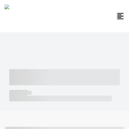
----- ----- -- ------ ---- ---- -- ----- -----
----- --- ------
----- -----
----- ----- -- ------ ---- ---- -- ----- ----- ----- --- ------