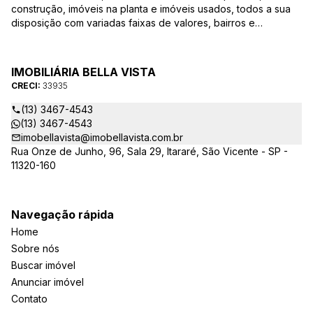
construção, imóveis na planta e imóveis usados, todos a sua
disposição com variadas faixas de valores, bairros e
dimensões para melhor atender as suas necessidades e
anseios. Ao nos procurar, nossos corretores – credenciados
ao CRECI-EE – estarão sempre prontos para responder-lhe
IMOBILIÁRIA BELLA VISTA
todas as suas dúvidas sobre casas, apartamentos, terrenos,
CRECI:
33935
salas comerciais e outros produtos imobiliários.
(13) 3467-4543
(13) 3467-4543
imobellavista@imobellavista.com.br
Rua Onze de Junho, 96, Sala 29, Itararé, São Vicente - SP -
11320-160
Navegação rápida
Home
Sobre nós
Buscar imóvel
Anunciar imóvel
Contato