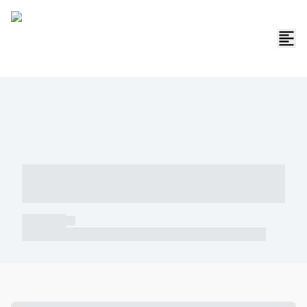
----- ----- -- ------ ---- ---- -- ----- -----
----- --- ------
----- -----
----- ----- -- ------ ---- ---- -- ----- ----- ----- --- ------