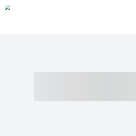
----- ----- -- -
- ------