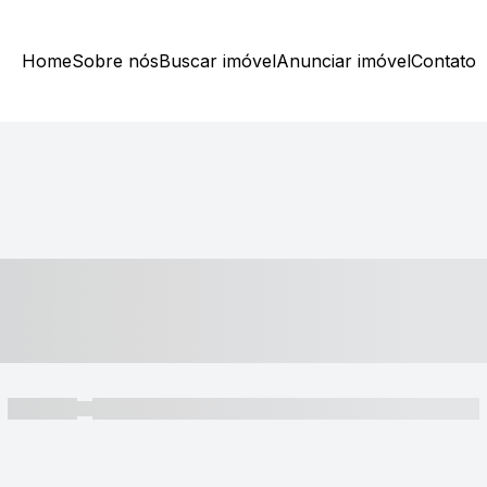
Home
Sobre nós
Buscar imóvel
Anunciar imóvel
Contato
----- ---- ---- -- ----
----- -----
----- ----- -- ------ ---- ---- -- ----- ----- ----- --- ------