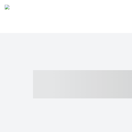
----- ----- -- -
- ------