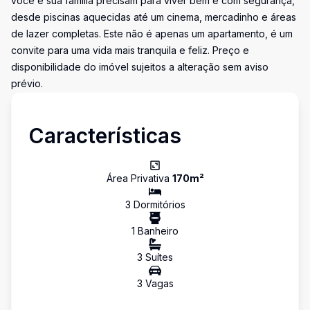
você e sua família precisam para viver bem e com segurança,
desde piscinas aquecidas até um cinema, mercadinho e áreas
de lazer completas. Este não é apenas um apartamento, é um
convite para uma vida mais tranquila e feliz. Preço e
disponibilidade do imóvel sujeitos a alteração sem aviso
prévio.
Características
Área Privativa
170
m²
3
Dormitório
s
1
Banheiro
3
Suíte
s
3
Vaga
s