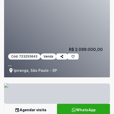
R$ 2.099.000,00
Cód:
723255643
Venda
...
Ipiranga, São Paulo - SP
Agendar visita
WhatsApp