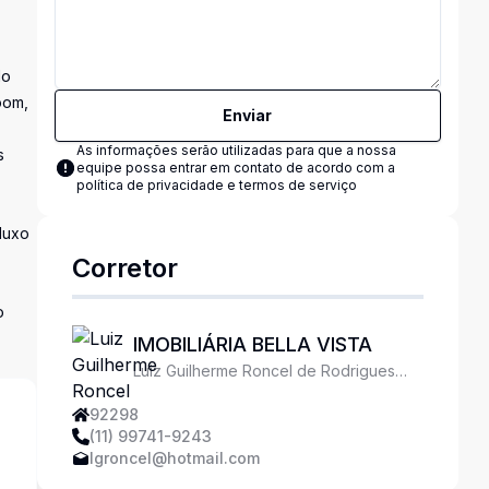
No
oom,
Enviar
As informações serão utilizadas para que a nossa
s
equipe possa entrar em contato de acordo com a
política de privacidade e termos de serviço
fluxo
Corretor
o
IMOBILIÁRIA BELLA VISTA
Luiz Guilherme Roncel de Rodrigues
Ferreira
92298
(11) 99741-9243
lgroncel@hotmail.com