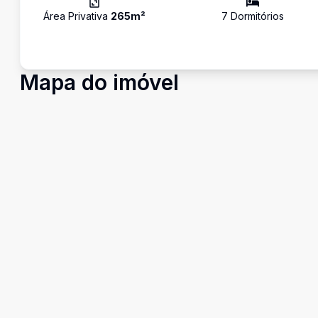
Área Privativa
265
m²
7
Dormitório
s
Mapa do imóvel