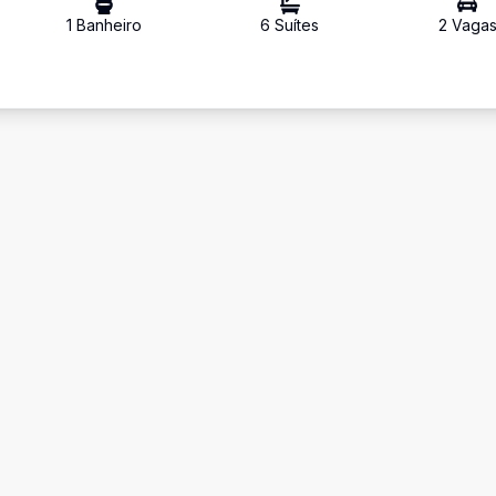
1
Banheiro
6
Suíte
s
2
Vaga