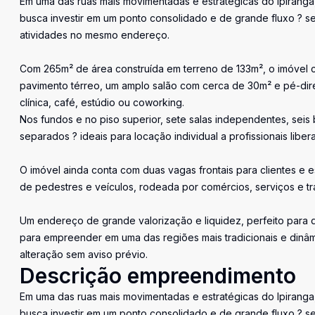
Em uma das ruas mais movimentadas e estratégicas do Ipirang
busca investir em um ponto consolidado e de grande fluxo ? se
atividades no mesmo endereço.
Com 265m² de área construída em terreno de 133m², o imóvel co
pavimento térreo, um amplo salão com cerca de 30m² e pé-dire
clínica, café, estúdio ou coworking.
Nos fundos e no piso superior, sete salas independentes, sei
separados ? ideais para locação individual a profissionais liberai
O imóvel ainda conta com duas vagas frontais para clientes e e
de pedestres e veículos, rodeada por comércios, serviços e tr
Um endereço de grande valorização e liquidez, perfeito para
para empreender em uma das regiões mais tradicionais e dinâmi
alteração sem aviso prévio.
Descrição empreendimento
Em uma das ruas mais movimentadas e estratégicas do Ipirang
busca investir em um ponto consolidado e de grande fluxo ? se