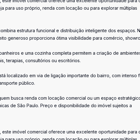
a, este imóvel comercial oferece uma excelente oportunidade para
ja para uso próprio, renda com locação ou para explorar múltiplas
mbina estrutura funcional e distribuição inteligente dos espaços. 
ito generoso proporciona ótima visibilidade para comércio, showr
s banheiros e uma cozinha completa permitem a criação de ambiente
s, terapias, consultórios ou escritórios.
stá localizado em via de ligação importante do bairro, com intenso 
ansporte público.
 quem busca renda com locação comercial ou um espaço estratégic
cas de São Paulo. Preço e disponibilidade do imóvel sujeitos a
a, este imóvel comercial oferece uma excelente oportunidade para
ja para uso próprio, renda com locação ou para explorar múltiplas