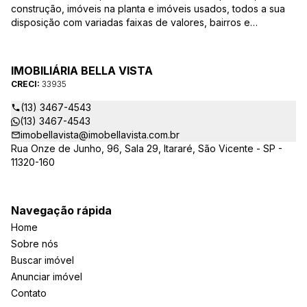
construção, imóveis na planta e imóveis usados, todos a sua
disposição com variadas faixas de valores, bairros e
dimensões para melhor atender as suas necessidades e
anseios. Ao nos procurar, nossos corretores – credenciados
ao CRECI-EE – estarão sempre prontos para responder-lhe
IMOBILIÁRIA BELLA VISTA
todas as suas dúvidas sobre casas, apartamentos, terrenos,
CRECI:
33935
salas comerciais e outros produtos imobiliários.
(13) 3467-4543
(13) 3467-4543
imobellavista@imobellavista.com.br
Rua Onze de Junho, 96, Sala 29, Itararé, São Vicente - SP -
11320-160
Navegação rápida
Home
Sobre nós
Buscar imóvel
Anunciar imóvel
Contato