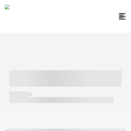
----- ----- -- ------ ---- ---- -- ----- -----
----- --- ------
----- -----
----- ----- -- ------ ---- ---- -- ----- ----- ----- --- ------