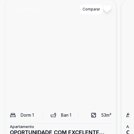
Cód:
723257247
Comparar
Có
Dorm
1
Ban
1
53
m²
Apartamento
Apa
OPORTUNIDADE COM EXCELENTE
OP