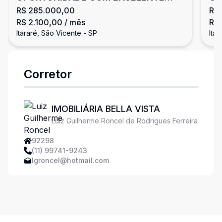
R$ 285.000,00
R$
CUSTO BENEFICIO
R$ 2.100,00
/ mês
R$ 
Itararé, São Vicente - SP
Itar
Corretor
IMOBILIÁRIA BELLA VISTA
Luiz Guilherme Roncel de Rodrigues Ferreira
92298
(11) 99741-9243
lgroncel@hotmail.com