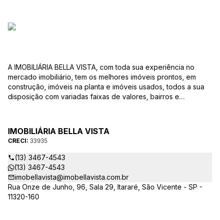
A IMOBILIÁRIA BELLA VISTA, com toda sua experiência no
mercado imobiliário, tem os melhores imóveis prontos, em
construção, imóveis na planta e imóveis usados, todos a sua
disposição com variadas faixas de valores, bairros e
dimensões para melhor atender as suas necessidades e
anseios. Ao nos procurar, nossos corretores – credenciados
ao CRECI-EE – estarão sempre prontos para responder-lhe
IMOBILIÁRIA BELLA VISTA
todas as suas dúvidas sobre casas, apartamentos, terrenos,
CRECI:
33935
salas comerciais e outros produtos imobiliários.
(13) 3467-4543
(13) 3467-4543
imobellavista@imobellavista.com.br
Rua Onze de Junho, 96, Sala 29, Itararé, São Vicente - SP -
11320-160