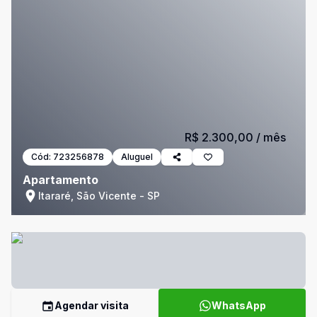
R$ 2.300,00
/ mês
Cód:
723256878
Aluguel
Apartamento
Itararé, São Vicente - SP
Agendar visita
WhatsApp