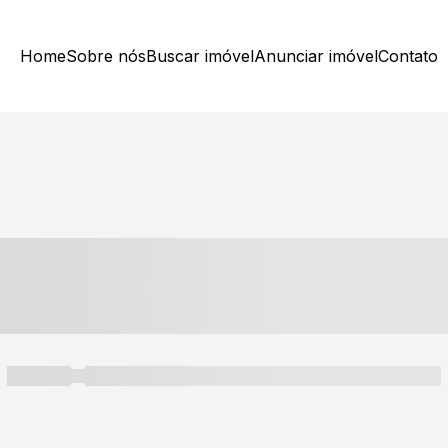
Home
Sobre nós
Buscar imóvel
Anunciar imóvel
Contato
----- ---- ---- -- ----
----- -----
----- ----- -- ------ ---- ---- -- ----- ----- ----- --- ------