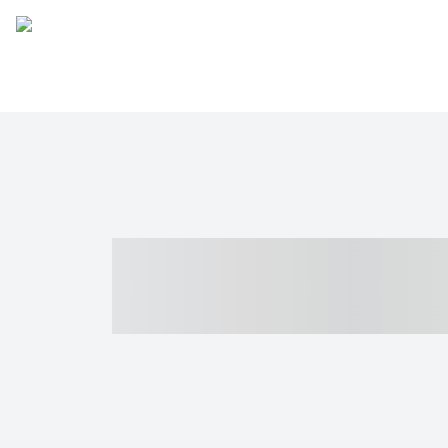
----- ----- -- -
- ------