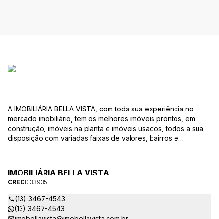
A IMOBILIÁRIA BELLA VISTA, com toda sua experiência no
mercado imobiliário, tem os melhores imóveis prontos, em
construção, imóveis na planta e imóveis usados, todos a sua
disposição com variadas faixas de valores, bairros e
dimensões para melhor atender as suas necessidades e
anseios. Ao nos procurar, nossos corretores – credenciados
ao CRECI-EE – estarão sempre prontos para responder-lhe
IMOBILIÁRIA BELLA VISTA
todas as suas dúvidas sobre casas, apartamentos, terrenos,
CRECI:
33935
salas comerciais e outros produtos imobiliários.
(13) 3467-4543
(13) 3467-4543
imobellavista@imobellavista.com.br