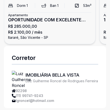
Dorm
1
Ban
1
53
m²
Apartamento
Apa
OPORTUNIDADE COM EXCELENTE
1 
R$ 285.000,00
CUSTO BENEFICIO
Vi
R$ 2.100,00
/ mês
R$
Itararé, São Vicente - SP
Itar
Corretor
IMOBILIÁRIA BELLA VISTA
Luiz Guilherme Roncel de Rodrigues Ferreira
92298
(11) 99741-9243
lgroncel@hotmail.com