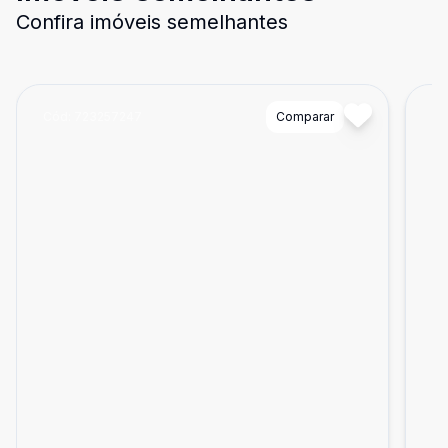
Confira imóveis semelhantes
Cód:
723257247
Comparar
Có