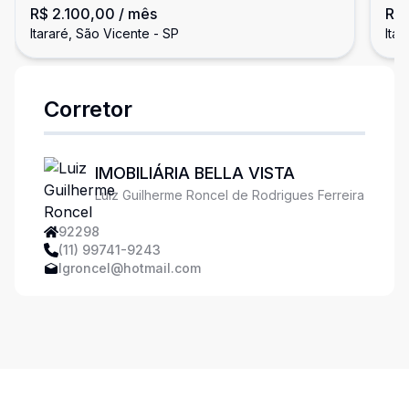
R$ 2.100,00
/ mês
R$
Itararé, São Vicente - SP
Itar
Corretor
IMOBILIÁRIA BELLA VISTA
Luiz Guilherme Roncel de Rodrigues Ferreira
92298
(11) 99741-9243
lgroncel@hotmail.com