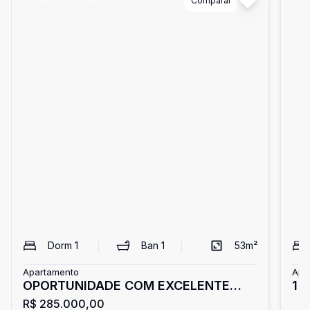
Cód:
723257247
Comparar
Có
Dorm
1
Ban
1
53
m²
Apartamento
Apa
OPORTUNIDADE COM EXCELENTE
1 
R$ 285.000,00
CUSTO BENEFICIO
Vi