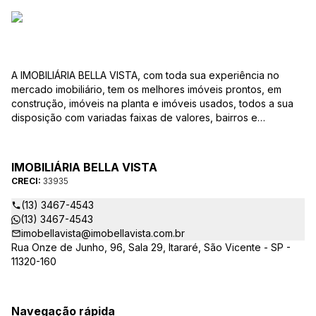
A IMOBILIÁRIA BELLA VISTA, com toda sua experiência no
mercado imobiliário, tem os melhores imóveis prontos, em
construção, imóveis na planta e imóveis usados, todos a sua
disposição com variadas faixas de valores, bairros e
dimensões para melhor atender as suas necessidades e
anseios. Ao nos procurar, nossos corretores – credenciados
ao CRECI-EE – estarão sempre prontos para responder-lhe
IMOBILIÁRIA BELLA VISTA
todas as suas dúvidas sobre casas, apartamentos, terrenos,
CRECI:
33935
salas comerciais e outros produtos imobiliários.
(13) 3467-4543
(13) 3467-4543
imobellavista@imobellavista.com.br
Rua Onze de Junho, 96, Sala 29, Itararé, São Vicente - SP -
11320-160
Navegação rápida