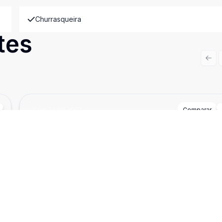
Churrasqueira
tes
Prev
Cód:
723257002
Comparar