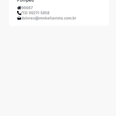
96687
(13) 99211-5858
dolores@imobellavista.com.br