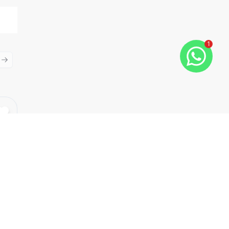
1
ious slide
Next slide
Cód:
723255218
Comparar