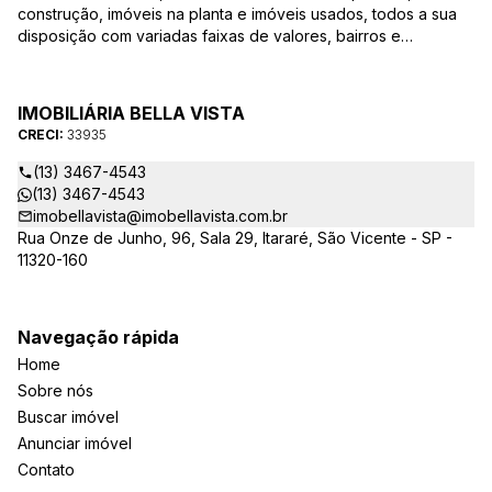
construção, imóveis na planta e imóveis usados, todos a sua
disposição com variadas faixas de valores, bairros e
dimensões para melhor atender as suas necessidades e
anseios. Ao nos procurar, nossos corretores – credenciados
ao CRECI-EE – estarão sempre prontos para responder-lhe
IMOBILIÁRIA BELLA VISTA
todas as suas dúvidas sobre casas, apartamentos, terrenos,
CRECI:
33935
salas comerciais e outros produtos imobiliários.
(13) 3467-4543
(13) 3467-4543
imobellavista@imobellavista.com.br
Rua Onze de Junho, 96, Sala 29, Itararé, São Vicente - SP -
11320-160
Navegação rápida
Home
Sobre nós
Buscar imóvel
Anunciar imóvel
Contato