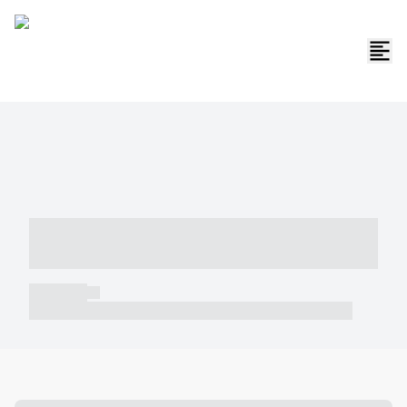
----- ----- -- ------ ---- ---- -- ----- -----
----- --- ------
----- -----
----- ----- -- ------ ---- ---- -- ----- ----- ----- --- ------