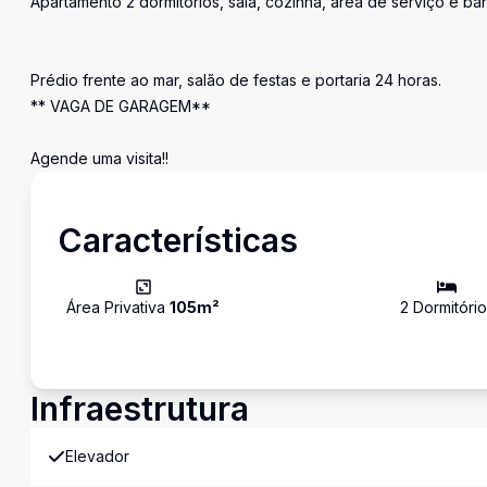
Apartamento 2 dormitórios, sala, cozinha, área de serviço e ban
Prédio frente ao mar, salão de festas e portaria 24 horas.
** VAGA DE GARAGEM**
Agende uma visita!!
Características
Área Privativa
105
m²
2
Dormitório
Infraestrutura
Elevador