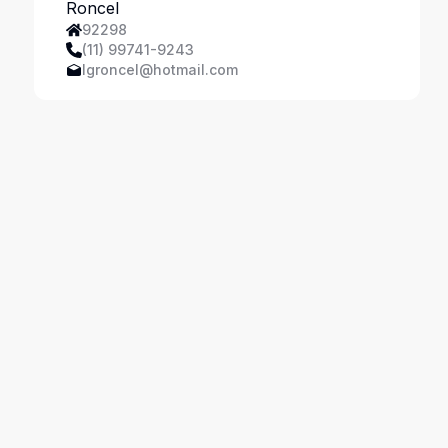
Ferreira
92298
(11) 99741-9243
lgroncel@hotmail.com