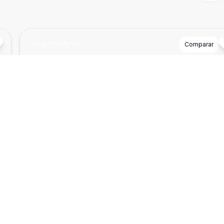
Cód:
723257113
Comparar
²
Dorm
2
Ban
1
40