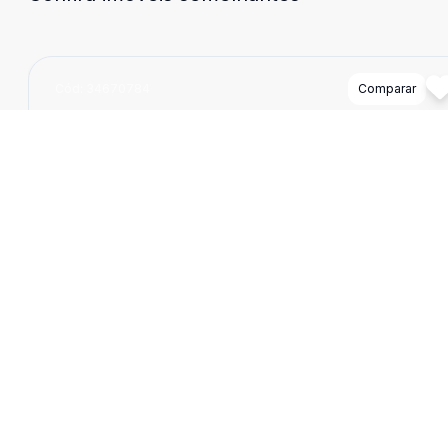
Cód:
34670784
Comparar
Dorm
2
Ban
3
95
m