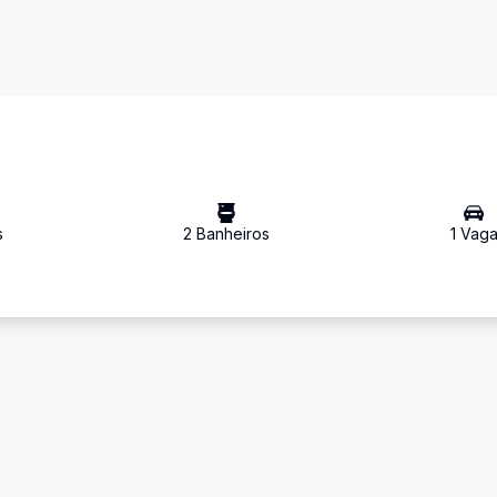
s
2
Banheiro
s
1
Vag