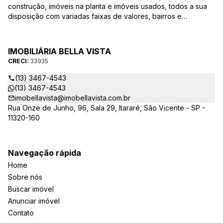
construção, imóveis na planta e imóveis usados, todos a sua
disposição com variadas faixas de valores, bairros e
dimensões para melhor atender as suas necessidades e
anseios. Ao nos procurar, nossos corretores – credenciados
ao CRECI-EE – estarão sempre prontos para responder-lhe
IMOBILIÁRIA BELLA VISTA
todas as suas dúvidas sobre casas, apartamentos, terrenos,
CRECI:
33935
salas comerciais e outros produtos imobiliários.
(13) 3467-4543
(13) 3467-4543
imobellavista@imobellavista.com.br
Rua Onze de Junho, 96, Sala 29, Itararé, São Vicente - SP -
11320-160
Navegação rápida
Home
Sobre nós
Buscar imóvel
Anunciar imóvel
Contato