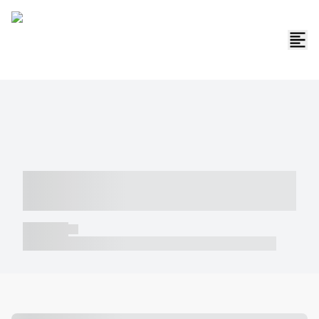
----- ----- -- ------ ---- ---- -- ----- -----
----- --- ------
----- -----
----- ----- -- ------ ---- ---- -- ----- ----- ----- --- ------