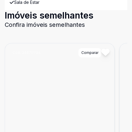
Sala de Estar
Imóveis semelhantes
Confira imóveis semelhantes
Cód:
34670784
Comparar
Có