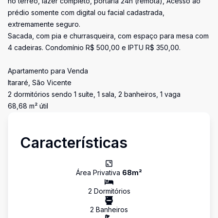
no térreo, lazer completo, portaria 24h (remota), Acesso ao
prédio somente com digital ou facial cadastrada,
extremamente seguro.
Sacada, com pia e churrasqueira, com espaço para mesa com
4 cadeiras. Condomínio R$ 500,00 e IPTU R$ 350,00.
Apartamento para Venda
Itararé, São Vicente
2 dormitórios sendo 1 suíte, 1 sala, 2 banheiros, 1 vaga
68,68 m² útil
Características
Área Privativa
68
m²
2
Dormitório
s
2
Banheiro
s