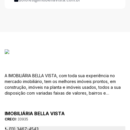
A IMOBILIÁRIA BELLA VISTA, com toda sua experiência no
mercado imobiliário, tem os melhores imóveis prontos, em
construção, imóveis na planta e imóveis usados, todos a sua
disposição com variadas faixas de valores, bairros e
dimensões para melhor atender as suas necessidades e
anseios. Ao nos procurar, nossos corretores – credenciados
ao CRECI-EE – estarão sempre prontos para responder-lhe
IMOBILIÁRIA BELLA VISTA
todas as suas dúvidas sobre casas, apartamentos, terrenos,
CRECI:
33935
salas comerciais e outros produtos imobiliários.
(13) 3467-4543