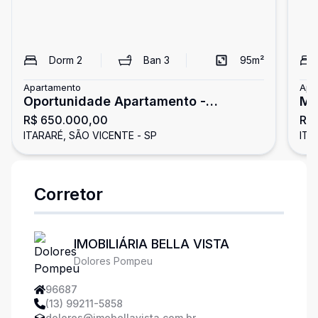
Dorm
2
Ban
3
95
m²
Apartamento
Apa
Oportunidade Apartamento -
MA
R$ 650.000,00
R$
Imperdível
ITARARÉ, SÃO VICENTE - SP
ITA
Corretor
IMOBILIÁRIA BELLA VISTA
Dolores Pompeu
96687
(13) 99211-5858
dolores@imobellavista.com.br