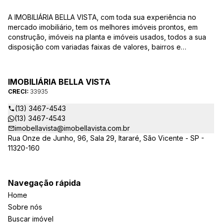
A IMOBILIÁRIA BELLA VISTA, com toda sua experiência no
mercado imobiliário, tem os melhores imóveis prontos, em
construção, imóveis na planta e imóveis usados, todos a sua
disposição com variadas faixas de valores, bairros e
dimensões para melhor atender as suas necessidades e
anseios. Ao nos procurar, nossos corretores – credenciados
ao CRECI-EE – estarão sempre prontos para responder-lhe
IMOBILIÁRIA BELLA VISTA
todas as suas dúvidas sobre casas, apartamentos, terrenos,
CRECI:
33935
salas comerciais e outros produtos imobiliários.
(13) 3467-4543
(13) 3467-4543
imobellavista@imobellavista.com.br
Rua Onze de Junho, 96, Sala 29, Itararé, São Vicente - SP -
11320-160
Navegação rápida
Home
Sobre nós
Buscar imóvel