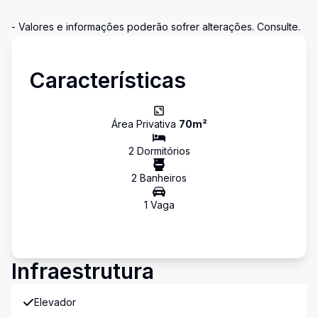
- Valores e informações poderão sofrer alterações. Consulte.
Características
Área Privativa
70
m²
2
Dormitório
s
2
Banheiro
s
1
Vaga
Infraestrutura
Elevador