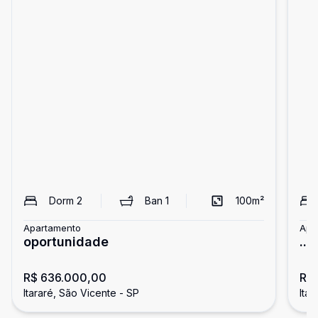
Dorm
2
Ban
1
100
m²
Apartamento
Apa
oportunidade
...
R$ 636.000,00
R$
Itararé, São Vicente - SP
Itar