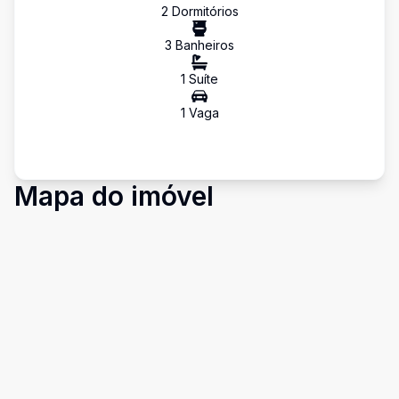
2
Dormitório
s
3
Banheiro
s
1
Suíte
1
Vaga
Mapa do imóvel