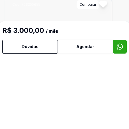
Cód:
723255655
Comparar
R$ 3.000,00
/ mês
Dúvidas
Agendar
Dorm
2
Ban
3
110
m²
Apartamento
APARTAMENTO