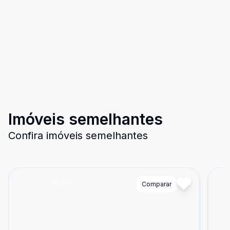
Imóveis semelhantes
Confira imóveis semelhantes
Cód:
723257400
Comparar
Có