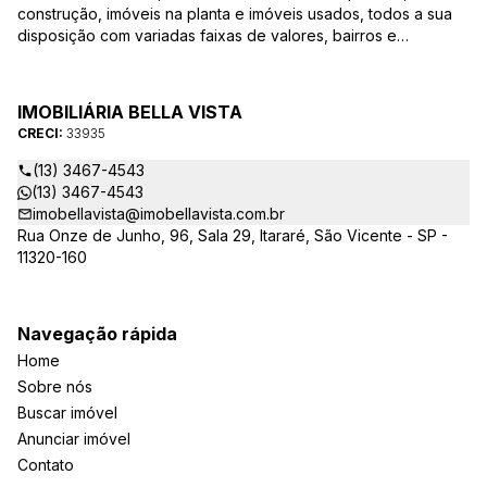
construção, imóveis na planta e imóveis usados, todos a sua
disposição com variadas faixas de valores, bairros e
dimensões para melhor atender as suas necessidades e
anseios. Ao nos procurar, nossos corretores – credenciados
ao CRECI-EE – estarão sempre prontos para responder-lhe
IMOBILIÁRIA BELLA VISTA
todas as suas dúvidas sobre casas, apartamentos, terrenos,
CRECI:
33935
salas comerciais e outros produtos imobiliários.
(13) 3467-4543
(13) 3467-4543
imobellavista@imobellavista.com.br
Rua Onze de Junho, 96, Sala 29, Itararé, São Vicente - SP -
11320-160
Navegação rápida
Home
Sobre nós
Buscar imóvel
Anunciar imóvel
Contato