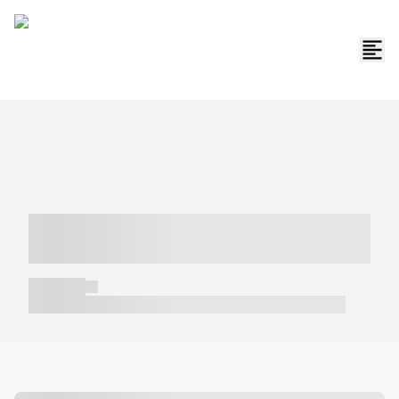
----- ----- -- ------ ---- ---- -- ----- -----
----- --- ------
----- -----
----- ----- -- ------ ---- ---- -- ----- ----- ----- --- ------