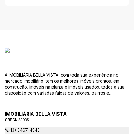
A IMOBILIÁRIA BELLA VISTA, com toda sua experiência no
mercado imobiliário, tem os melhores imóveis prontos, em
construção, imóveis na planta e imóveis usados, todos a sua
disposição com variadas faixas de valores, bairros e
dimensões para melhor atender as suas necessidades e
anseios. Ao nos procurar, nossos corretores – credenciados
ao CRECI-EE – estarão sempre prontos para responder-lhe
IMOBILIÁRIA BELLA VISTA
todas as suas dúvidas sobre casas, apartamentos, terrenos,
CRECI:
33935
salas comerciais e outros produtos imobiliários.
(13) 3467-4543