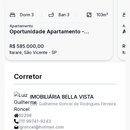
Dorm
3
Ban
3
103
m²
Apartamento
Apa
Oportunidade Apartamento -
Ap
Imperdível
em
R$ 585.000,00
R$
Itararé, São Vicente - SP
Ita
Corretor
IMOBILIÁRIA BELLA VISTA
Luiz Guilherme Roncel de Rodrigues Ferreira
92298
(11) 99741-9243
lgroncel@hotmail.com