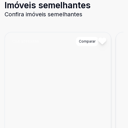
Imóveis semelhantes
Confira imóveis semelhantes
Cód:
32468886
Comparar
Có