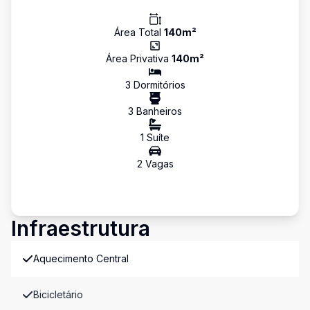
Área Total
140
m²
Área Privativa
140
m²
3
Dormitório
s
3
Banheiro
s
1
Suíte
2
Vaga
s
Infraestrutura
Aquecimento Central
Bicicletário