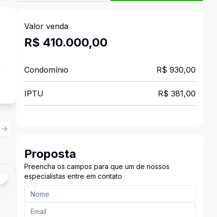
Valor venda
R$ 410.000,00
a
Condomínio
R$ 930,00
IPTU
R$ 381,00
ious slide
Next slide
Proposta
Preencha os campos para que um de nossos
especialistas entre em contato
Cód:
723256497
Comparar