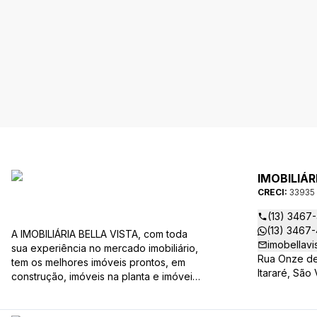
IMOBILIÁR
CRECI:
33935
(13) 3467
(13) 3467
A IMOBILIÁRIA BELLA VISTA, com toda
imobellavi
sua experiência no mercado imobiliário,
Rua Onze de
tem os melhores imóveis prontos, em
Itararé, São
construção, imóveis na planta e imóveis
usados, todos a sua disposição com
variadas faixas de valores, bairros e