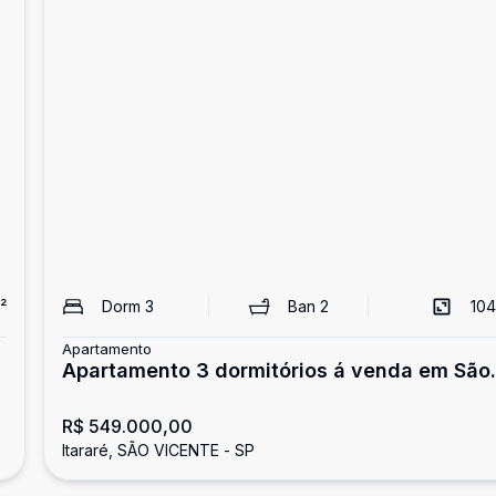
²
Dorm
3
Ban
2
104
Apartamento
Apartamento 3 dormitórios á venda em São
Vicente
R$ 549.000,00
Itararé, SÃO VICENTE - SP