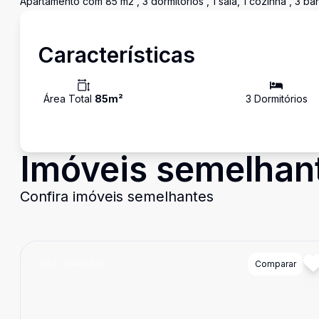
Apartamento com 85 m2 , 3 dormitórios , 1 sala, 1 cozinha , 3 ba
Características
Área Total
85
m²
3
Dormitório
s
Imóveis semelhan
Confira imóveis semelhantes
Cód:
32468886
Comparar