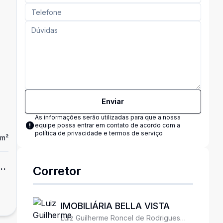
Enviar
As informações serão utilizadas para que a nossa
equipe possa entrar em contato de acordo com a
política de privacidade e termos de serviço
m²
Dorm
3
Ban
2
1
Apartamento
3 dormitórios a venda ou locação em São
Corretor
R$ 1.500.000,00
Vicente
R$ 6.300,00
/ mês
Itararé, São Vicente - SP
IMOBILIÁRIA BELLA VISTA
Luiz Guilherme Roncel de Rodrigues