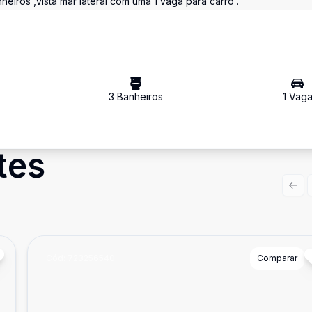
nheiros ,vista mar lateral com uma 1 vaga para carro .
3
Banheiro
s
1
Vag
tes
Prev
Cód:
723256540
Comparar