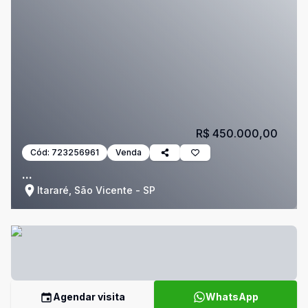
R$ 450.000,00
Cód:
723256961
Venda
...
Itararé, São Vicente - SP
Agendar visita
WhatsApp