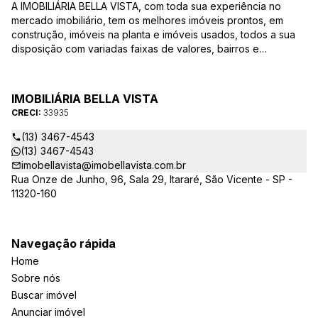
A IMOBILIÁRIA BELLA VISTA, com toda sua experiência no
mercado imobiliário, tem os melhores imóveis prontos, em
construção, imóveis na planta e imóveis usados, todos a sua
disposição com variadas faixas de valores, bairros e
dimensões para melhor atender as suas necessidades e
anseios. Ao nos procurar, nossos corretores – credenciados
ao CRECI-EE – estarão sempre prontos para responder-lhe
IMOBILIÁRIA BELLA VISTA
todas as suas dúvidas sobre casas, apartamentos, terrenos,
CRECI:
33935
salas comerciais e outros produtos imobiliários.
(13) 3467-4543
(13) 3467-4543
imobellavista@imobellavista.com.br
Rua Onze de Junho, 96, Sala 29, Itararé, São Vicente - SP -
11320-160
Navegação rápida
Home
Sobre nós
Buscar imóvel
Anunciar imóvel