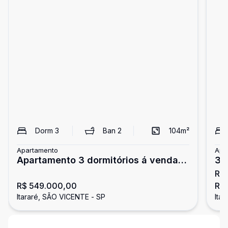
Dorm
3
Ban
2
104
m²
Apartamento
Apa
Apartamento 3 dormitórios á venda
3 
R$ 
em São Vicente
Sã
R$ 549.000,00
R$ 
Itararé, SÃO VICENTE - SP
Itar