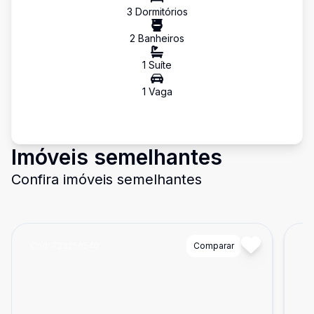
3
Dormitório
s
2
Banheiro
s
1
Suíte
1
Vaga
Imóveis semelhantes
Confira imóveis semelhantes
Cód:
723256540
Comparar
Có